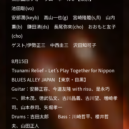
池田聡(vo)
安部潤(keyb) 高山一也(g) 宮崎隆睦(s,fl) 山内
薫(b) 鎌田清(ds) 長尾弥來(cho) おおもと友子
(cho)
ゲスト/伊勢正三 中西圭三 沢田知可子
8月15日
Tsunami Relief – Let’s Play Together for Nippon
BLUES ALLEY JAPAN 【東京・目黒】
Guitar：安藤正容、今道友隆 with risu、是永巧
一、鈴木茂、徳武弘文、古川昌義、古川望、増崎孝
司、山本恭司、矢堀孝一
Drums：吉田太郎 Bass：川崎哲平、櫻井哲
夫、山田正人