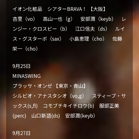
イオン化粧品 シアターBRAVA！ 【大阪】
杏里（vo） 高山一也（g） 安部潤（keyb） レ
ンジー・クロスビー（b） 江口信夫（ds） ルイ
ス・グスターボ（sax） 小島恵理（cho） 佐藤
栄一（cho）
9月25日
MINASWING
プラッサ・オンゼ 【東京・青山】
シルビオ・アナスタシオ（vo,g） スティーブ・サ
ックス(s,fl) コモブチキイチロウ(b) 服部正美
(perc) 山口新語(ds) 安部潤(keyb）
9月27日