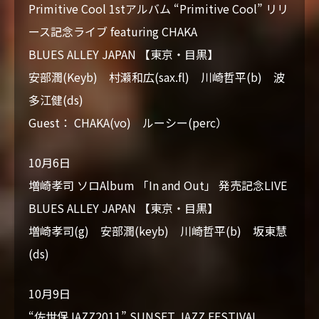
Primitive Cool 1stアルバム “Primitive Cool” リリ
ース記念ライブ featuring CHAKA
BLUES ALLEY JAPAN 【東京・目黒】
安部潤(Keyb) 村瀬和広(sax.fl) 川崎哲平(b) 波
多江健(ds)
Guest： CHAKA(vo) ルーシー(perc）
10月6日
増崎孝司 ソロAlbum 「In and Out」 発売記念LIVE
BLUES ALLEY JAPAN 【東京・目黒】
増崎孝司(g) 安部潤(keyb) 川崎哲平(b) 坂東慧
(ds)
10月9日
“佐世保JAZZ2011” SUNSET JAZZ FESTIVAL