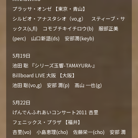
プラッサ・オンゼ 【東京・青山】
シルビオ・アナスタシオ（vo,g） スティーブ・サ
ックス(s,fl) コモブチキイチロウ(b) 服部正美
(perc) 山口新語(ds) 安部潤(keyb)
5月19日
池田 聡 『シリーズ玉響-TAMAYURA-』
Billboard LIVE 大阪 【大阪】
池田 聡(vo,g) 安部 潤(p) 高山 一也(g)
5月22日
げんでんふれあいコンサート2011 杏里
フェニックス・プラザ 【福井】
杏里(vo) 小島恵理(cho) 佐藤栄一(cho) 安部 潤