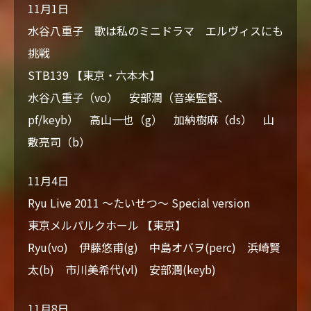
11月1日
水谷八重子 歌は私のミニドラマ エルヴィスにも
挑戦
STB139 【東京・六本木】
水谷八重子（vo） 安部潤（音楽監督、
pf/keyb） 高山一也（g） 加納樹麻（ds） 山
敷亮司（b）
11月4日
Ryu Live 2011 ～たいせつ～ Special version
東京メルパルクホール 【東京】
Ryu(vo) 伊藤悠甫(g) 中島オバヲ(perc) 浜崎賢
太(b) 市川美希代(vl) 安部潤(keyb)
11月8日