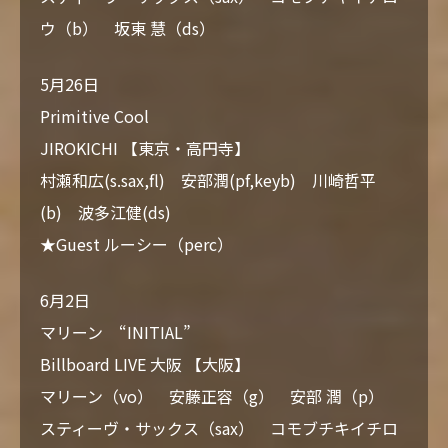
ウ（b） 坂東 慧（ds）
5月26日
Primitive Cool
JIROKICHI 【東京・高円寺】
村瀬和広(s.sax,fl) 安部潤(pf,keyb) 川崎哲平
(b) 波多江健(ds)
★Guest ルーシー（perc）
6月2日
マリーン “INITIAL”
Billboard LIVE 大阪 【大阪】
マリーン（vo） 安藤正容（g） 安部 潤（p）
スティーヴ・サックス（sax） コモブチキイチロ