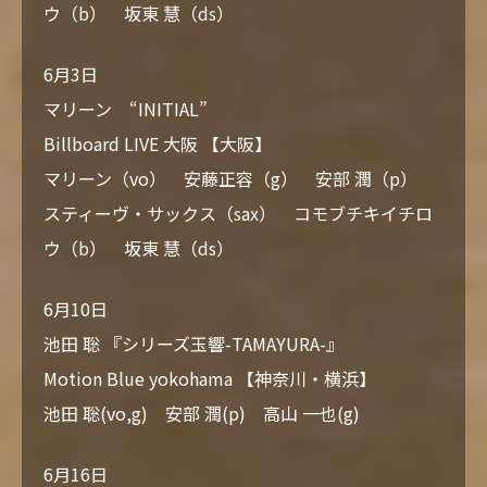
ウ（b） 坂東 慧（ds）
6月3日
マリーン “INITIAL”
Billboard LIVE 大阪 【大阪】
マリーン（vo） 安藤正容（g） 安部 潤（p）
スティーヴ・サックス（sax） コモブチキイチロ
ウ（b） 坂東 慧（ds）
6月10日
池田 聡 『シリーズ玉響-TAMAYURA-』
Motion Blue yokohama 【神奈川・横浜】
池田 聡(vo,g) 安部 潤(p) 高山 一也(g)
6月16日