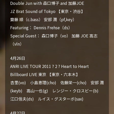
Double Jun with 森口博子 and 加藤JOE
JZ Brat Sound of Tokyo 【東京・渋谷】
齋藤 順（c.bass） 安部 潤（pf,key）
Featuring： Dennis Frehse（ds）
Special Guest： 森口博子（vo） 加藤 JOE 高志
（vln）
4月26日
ANRI LIVE TOUR 2011 ? 2 ? Heart to Heart
Billboard LIVE 東京 【東京・六本木】
杏里(vo) 小島恵理(cho) 佐藤栄一(cho) 安部 潤
(keyb) 高山一也(g) レンジー・クロスビー(b)
江口信夫(ds) ルイス・グスターボ(sax)
4月27日