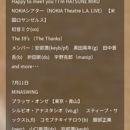
Happy to meet you ! I’m HATSUNE MIKU
NOKIAシアター（NOKIA Theatre L.A. LIVE） 【米
国ロサンゼルス】
初音ミク(vo)
The 39’s （The Thanks）
メンバー：安部潤(keyb/pf) 黒田晃年(g) 田中晋
吾(b) 折田新(ds) 宇野克郎（manip）
and more･･･
7月11日
MINASWING
プラッサ・オンゼ 【東京・青山】
シルビオ・アナスタシオ（vo,g） スティーブ・サ
ックス(s,fl) コモブチキイチロウ(b) 服部正美
(perc) 山口新語(ds) 安部潤(keyb)