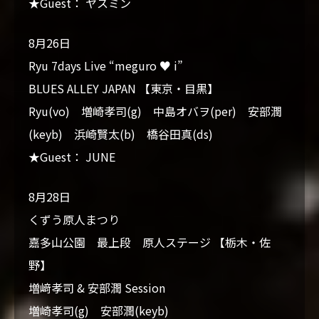
★Guest： ヤスミン
8月26日
Ryu 7days Live “meguro ♥ i”
BLUES ALLEY JAPAN 【東京・目黒】
Ryu(vo) 増崎孝司(g) 中島オバヲ(per) 安部潤
(keyb) 浜崎賢太(b) 橋谷田真(ds)
★Guest： JUNE
8月28日
くずう原人まつり
嘉多山公園 最上段 原人ステージ 【栃木・佐
野】
増﨑孝司 & 安部潤 Session
増崎孝司(g) 安部潤(keyb)