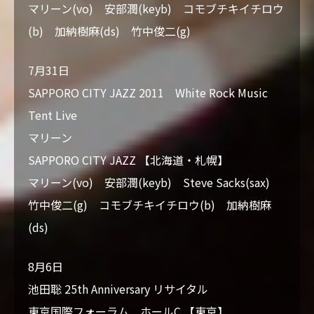
マリーン(vo) 安部潤(keyb) コモブチキイチロウ
(b) 加納樹麻(ds) 竹中俊二(g)
7月31日
SAPPORO CITY JAZZ 2011 White Rock Music
Tent Live
マリーン
SAPPORO CITY JAZZ 【北海道・札幌】
マリーン(vo) 安部潤(keyb) Steve Sacks(sax)
竹中俊二(g) コモブチキイチロウ(b) 加納樹麻
(ds)
8月6日
池田聡 25th Anniversary リサイタル
東京国際フォーラム ホールC 【東京】