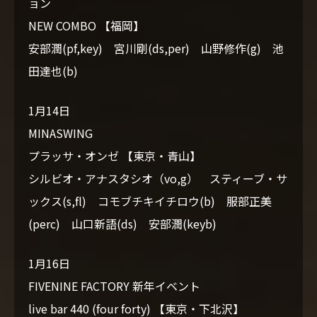
ョン
VIDEO
NEW COMBO 【福岡】
安部潤(pf,key) 宮川剛(ds,per) 山野修作(g) 池
BLOG
田達也(b)
CONTACT
1月14日
MINASWING
プラッサ・オンゼ 【東京・青山】
シルビオ・アナスタシオ（vo,g） スティーブ・サ
ックス(s,fl) コモブチキイチロウ(b) 服部正美
(perc) 山口新語(ds) 安部潤(keyb)
1月16日
FIVENINE FACTORY 新年イベント
live bar 440 (four forty) 【東京・下北沢】