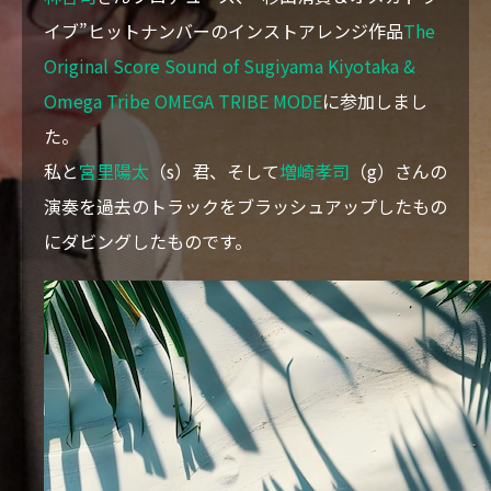
VIDEO
イブ”ヒットナンバーのインストアレンジ作品
The
Original Score Sound of Sugiyama Kiyotaka &
BLOG
Omega Tribe OMEGA TRIBE MODE
に参加しまし
た。
CONTACT
私と
宮里陽太
（s）君、そして
増崎孝司
（g）さんの
演奏を過去のトラックをブラッシュアップしたもの
にダビングしたものです。