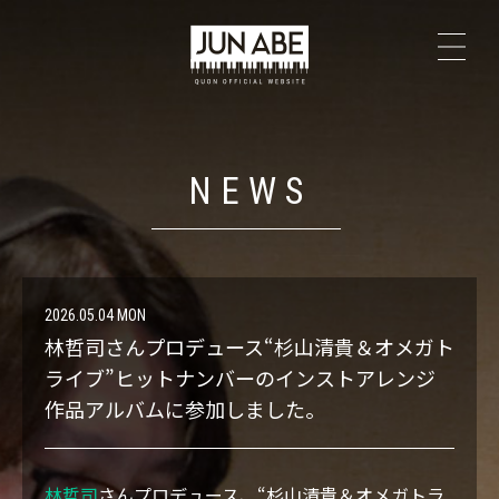
TOP
NEWS
NEWS
PROFILE
The Secrets
2026.05.04 MON
林哲司さんプロデュース“杉山清貴＆オメガト
LIVE
ライブ”ヒットナンバーのインストアレンジ
作品アルバムに参加しました。
DISCOGRAPHY
林哲司
さんプロデュース、“杉山清貴＆オメガトラ