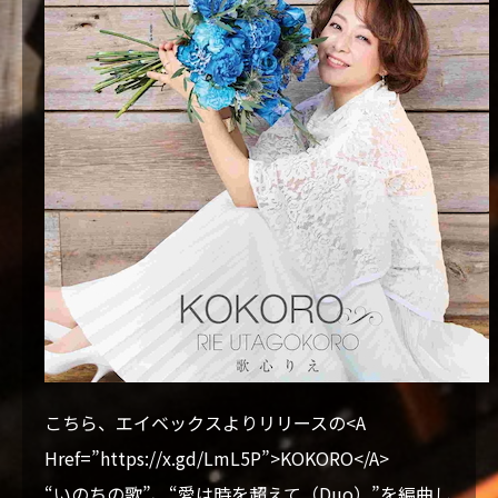
こちら、エイベックスよりリリースの<A
Href=”https://x.gd/LmL5P”>KOKORO</A>
“いのちの歌”、“愛は時を超えて（Duo）”を編曲し