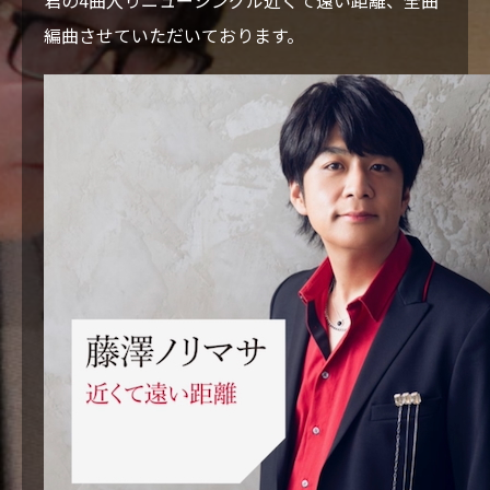
君の4曲入りニューシングル近くて遠い距離、全曲
VIDEO
編曲させていただいております。
BLOG
CONTACT