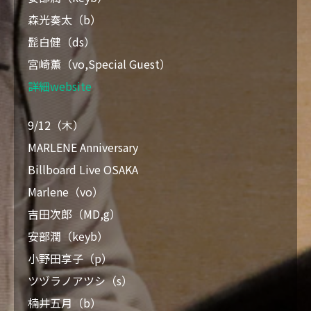
森光奏太（b）
髭白健（ds）
宮崎薫（vo,Special Guest）
詳細website
9/12（木）
MARLENE Anniversary
Billboard Live OSAKA
Marlene（vo）
吉田次郎（MD,g）
安部潤（keyb）
小野田享子（p）
ツヅラノアツシ（s）
楠井五月（b）