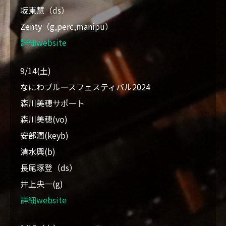
坂東慧（ds）
Zenty（g,perc,manipu）
詳細website
9/14(土)
なにわブルースフェスティバル2024
森川美穂サポート
森川美穂(vo)
安部潤(keyb)
清水興(b)
長尾琢登（ds）
井上央一(g)
詳細website