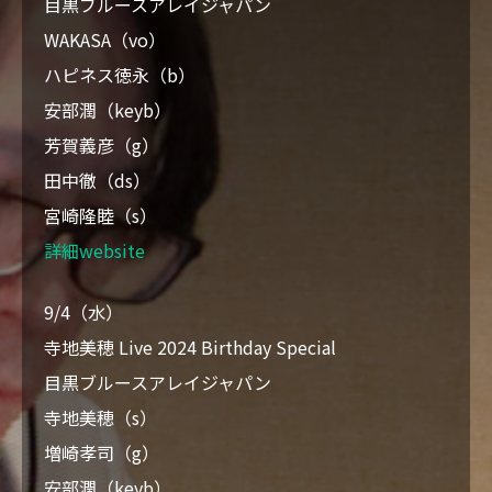
目黒ブルースアレイジャパン
VIDEO
WAKASA（vo）
ハピネス徳永（b）
BLOG
安部潤（keyb）
芳賀義彦（g）
CONTACT
田中徹（ds）
宮崎隆睦（s）
詳細website
9/4（水）
寺地美穂 Live 2024 Birthday Special
目黒ブルースアレイジャパン
寺地美穂（s）
増崎孝司（g）
安部潤（keyb）