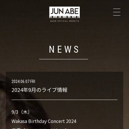
TOP
NEWS
NEWS
PROFILE
The Secrets
2024.06.07 FRI
2024年9月のライブ情報
LIVE
9/3（木）
DISCOGRAPHY
Wakasa Birthday Concert 2024