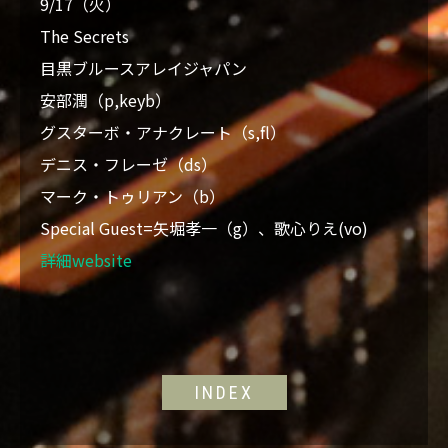
9/17（火）
The Secrets
目黒ブルースアレイジャパン
安部潤（p,keyb）
グスターボ・アナクレート（s,fl）
デニス・フレーゼ（ds）
マーク・トゥリアン（b）
Special Guest=矢堀孝一（g）、歌心りえ(vo)
詳細website
INDEX