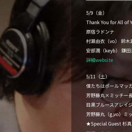
5/9（金）
Thank You for A
原宿ラドンナ
村瀬由衣（vo） 鈴木雄
安部潤（keyb） 鎌
詳細website
5/11（土）
僕たちはポールマッカー
芳野藤丸×ミッチー長岡×
目黒ブルースアレイ
芳野藤丸（g,vo）ミ
★Special Guest 