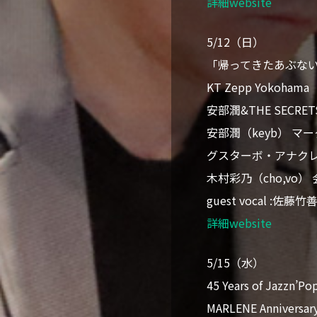
詳細website
5/12（日）
「帰ってきたあぶない
KT Zepp Yokoha
安部潤&THE SECRET
安部潤（keyb） マ
グスターボ・アナクレー
木村彩乃（cho,vo） 
guest vocal :佐
詳細website
5/15（水）
45 Years of Jazzn’Po
MARLENE Anniversar