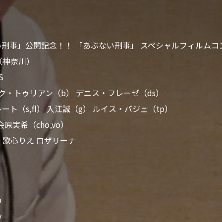
刑事」公開記念！！ 「あぶない刑事」 スペシャルフィルムコ
ma（神奈川）
S
ーク・トゥリアン（b） デニス・フレーゼ（ds）
ト（s,fl） 入江誠（g） ルイス・バジェ（tp）
会原実希（cho,vo）
藤竹善 歌心りえ ロザリーナ
p
y