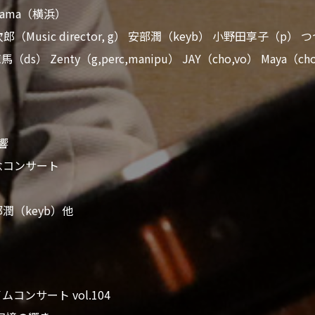
okohama（横浜）
田次郎（Music director, g） 安部潤（keyb） 小野田享子（p
s） Zenty（g,perc,manipu） JAY（cho,vo） Maya（cho
a響
念コンサート
潤（keyb）他
コンサート vol.104