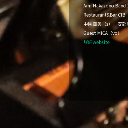
Ami Nakazono 
Restaurant&Bar C
中園亜美（s） 安部
Guest MICA（vo）
詳細website