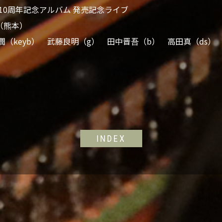
Band 10周年記念アルバム 発売記念ライブ
IB（熊本）
潤（keyb） 武藤良明（g） 田中晋吾（b） 高田真（ds）
INDEX