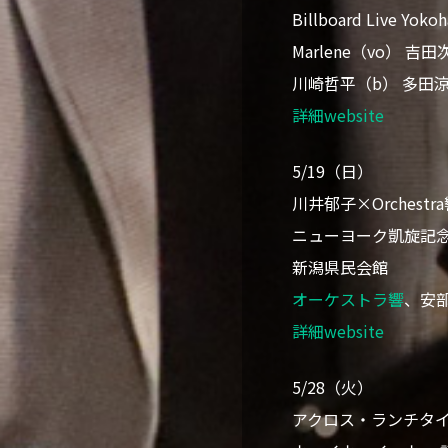
Billboard Live Y
Marlene（vo） 吉
川崎哲平（b） 多田涼馬（d
詳細website
5/19（日）
川井郁子×Orchestr
ニューヨーク凱旋記
新潟県民会館
オーケストラ響
、安部
詳細website
5/28（火）
アクロス・ランチタイム