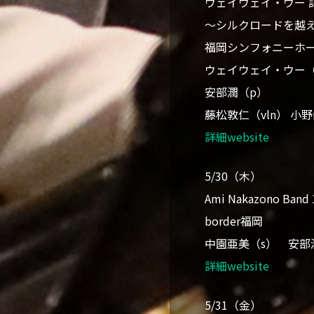
ウェイウェイ・ウー 
～シルクロードを越
福岡シンフォニーホ
ウェイウェイ・ウー
安部潤（p）
藤松敦仁（vln） 小野
詳細website
5/30（木）
Ami Nakazono 
border福岡
中園亜美（s） 安部
詳細website
5/31（金）