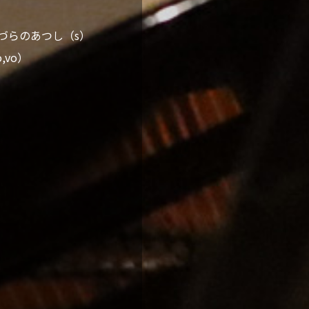
） つづらのあつし（s）
,vo）