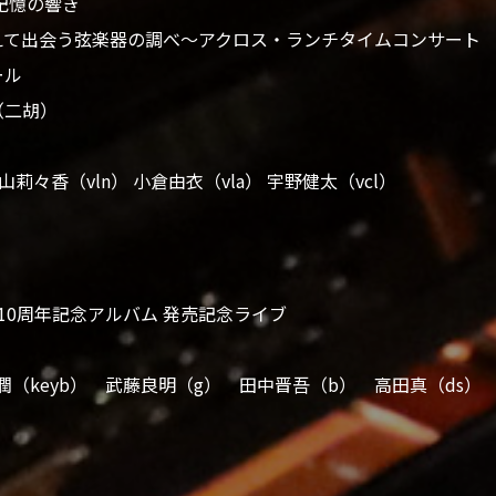
記憶の響き
えて出会う弦楽器の調べ～アクロス・ランチタイムコンサート
ール
（二胡）
山莉々香（vln） 小倉由衣（vla） 宇野健太（vcl）
Band 10周年記念アルバム 発売記念ライブ
潤（keyb） 武藤良明（g） 田中晋吾（b） 高田真（ds）