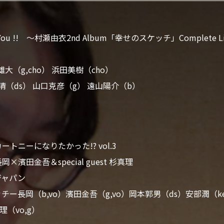
ll of You !! 〜村瀬由衣2nd Album「幸せのスケッチ」Complete L
大（g,cho） 浜田美樹（cho）
田清（ds） 山口克彦（g） 遠山陽介（b）
トニーになりたかった!? vol.3
濱田金吾＆special guest 杉真理
ジャパン
ッチー長岡（b,vo）濱田金吾（g,vo）岡本郭男（ds）安部潤（
杉真理（vo,g）