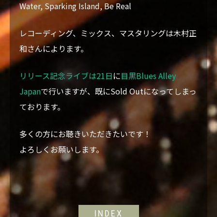
Water, Sparking Island, Be Real
レコーディング、ミックス、マスタリングは木村正
和さんによります。
リリース記念ライブは21日
に
目黒Blues Alley
Japan
で行いますが、既にSold Outになってしまっ
ております。
多くの方にお聴きいただきたいです！
よろしくお願いします。
INDEX