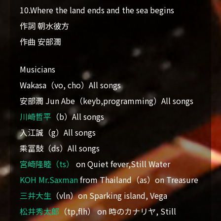
10.Where the land ends and the sea begins
作詞 朝水彼方
作曲 安部潤
Musicians
Wakasa（vo, cho）All songs
安部潤 Jun Abe（keyb,programming）All songs
川崎哲平
（b）All songs
入江誠（g）All songs
乘冨鼓（ds）All songs
宮崎隆睦（ts）
on Quiet fever,Still Water
KOH Mr.Saxman
from Thailand（as）on Treasure
三井大生
（vln）on Sparking island, Vega
松井秀太郎
（tp,flh） on 時のカナリヤ, Still