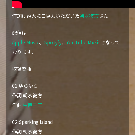
作詞は絶大にご協力いただいた
朝水彼方
さん
配信は
Apple Music
、
Spotyfy
、
YouTube Music
となって
おります。
収録楽曲
01.ゆらゆら
作詞 朝水彼方
作曲
中西圭三
02.Sparking Island
作詞 朝水彼方