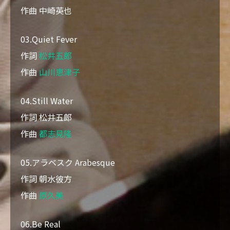
作曲 中崎英也
03.Quiet Fever
作詞
松井五郎
作曲
山川恵津子
04.Still Water
作詞 松井五郎
作曲
都志見隆
05.アラベスク Arabesque
作詞 朝水彼方
作曲
原久美
06.Be Real